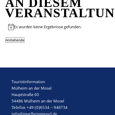
AN DIESEM
VERANSTALTU
Es wurden keine Ergebnisse gefunden.
Hinweis
Anstehende
Datum
wählen.
Touristinformation
Mülheim an der Mosel
Hauptstraße 60
54486 Mülheim an der Mosel
Telefon +49 (0)6534 – 948734
info@muelheimmosel.de