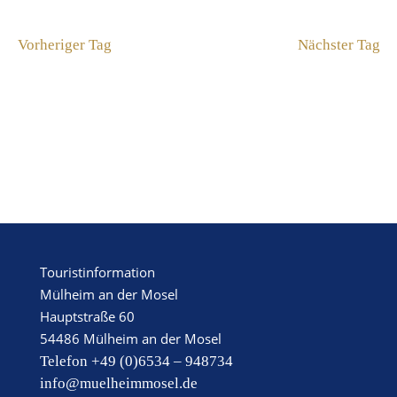
Suche
Datum
SU
NA
wählen.
UN
Vorheriger Tag
Nächster Tag
AN
NA
Touristinformation
Mülheim an der Mosel
Hauptstraße 60
54486 Mülheim an der Mosel
Telefon +49 (0)6534 – 948734
info@muelheimmosel.de