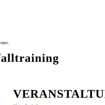
unden.
alltraining
VERANSTALT