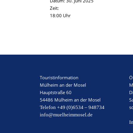
Datum:
30. Juni 2025
Zeit:
18:00 Uhr
Touristinformation
Ö
Mülheim an der Mosel
M
Hauptstraße 60
D
54486 Mülheim an der Mosel
S
s
Telefon +49 (0)6534 – 948734
info@muelheimmosel.de
I